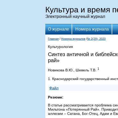
Культура и время 
Электронный научный журнал
О журнале
Номера журнала
Главная
/
Номера журналов
/
№ 2(29), 2020
Культурология
Синтез античной и библейс
рай»
1
Новикова В.Ю., Шевель Т.В.
1. Краснодарский государственный инст
Файл
Резюме:
В статье рассматривается проблема си
Мильтона «Потерянный Рай». Приводитс
аллюзии – Сатана, Бог-Отец, Адам и Ев