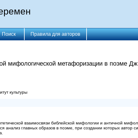
перемен
Поиск
Правила для авторов
кой мифологической метафоризации в поэме Дж
итут культуры
нтетической взаимосвязи библейской мифологии и античной мифол
я анализ главных образов в поэме, при создании которых автор си
а.