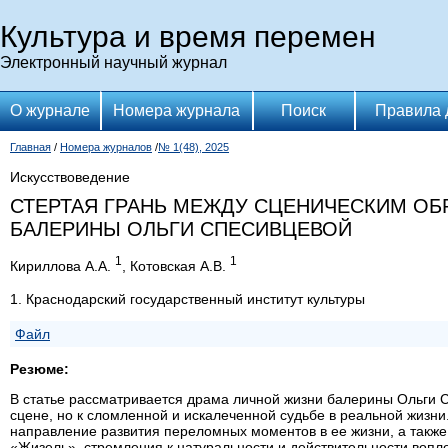
Культура и время перемен
Электронный научный журнал
О журнале
Номера журнала
Поиск
Правила 
Главная
/
Номера журналов
/
№ 1(48), 2025
Искусствоведение
СТЕРТАЯ ГРАНЬ МЕЖДУ СЦЕНИЧЕСКИМ ОБ
БАЛЕРИНЫ ОЛЬГИ СПЕСИВЦЕВОЙ
1
1
Кириллова А.А.
, Котовская А.В.
1. Краснодарский государственный институт культуры
Файл
Резюме:
В статье рассматривается драма личной жизни балерины Ольги С
сцене, но к сломленной и искалеченной судьбе в реальной жизн
направление развития переломных моментов в ее жизни, а такж
«Жизель», стремления к натуральности и действительности воп