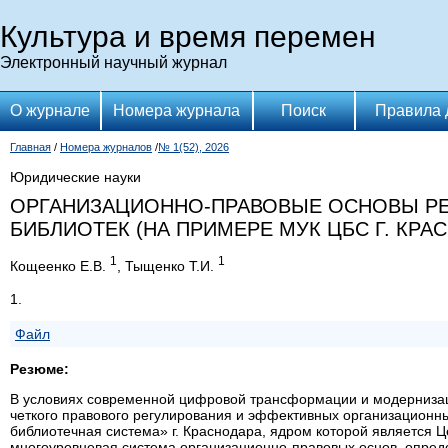
Культура и время перемен
Электронный научный журнал
О журнале
Номера журнала
Поиск
Правила 
Главная
/
Номера журналов
/
№ 1(52), 2026
Юридические науки
ОРГАНИЗАЦИОННО-ПРАВОВЫЕ ОСНОВЫ Р
БИБЛИОТЕК (НА ПРИМЕРЕ МУК ЦБС Г. КРА
1
1
Кощеенко Е.В.
, Тыщенко Т.И.
1.
Файл
Резюме:
В условиях современной цифровой трансформации и модернизац
четкого правового регулирования и эффективных организационн
библиотечная система» г. Краснодара, ядром которой является Ц
многоуровневая система организационно-правовых основ, опре